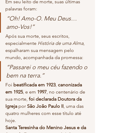
Em seu leito de morte, suas últimas 
palavras foram:
“Oh! Amo-O. Meu Deus… 
amo-Vos!”
Após sua morte, seus escritos, 
especialmente 
História de uma Alma
, 
espalharam sua mensagem pelo 
mundo, acompanhada da promessa:
“Passarei o meu céu fazendo o 
bem na terra.”
Foi 
beatificada em 1923
, 
canonizada 
em 1925
, e em 
1997
, no centenário de 
sua morte, 
foi declarada Doutora da 
Igreja
 por 
São João Paulo II
, uma das 
quatro mulheres com esse título até 
hoje.
Santa Teresinha do Menino Jesus e da 