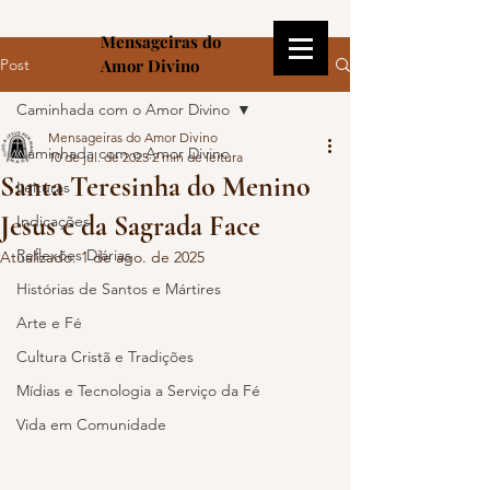
Mensageiras do
Post
Amor Divino
Caminhada com o Amor Divino
Mensageiras do Amor Divino
Caminhada com o Amor Divino
10 de jul. de 2025
2 min de leitura
Santa Teresinha do Menino
Leituras
Jesus e da Sagrada Face
Indicações
Reflexões Diárias
Atualizado:
1 de ago. de 2025
Histórias de Santos e Mártires
Arte e Fé
Cultura Cristã e Tradições
Mídias e Tecnologia a Serviço da Fé
Vida em Comunidade