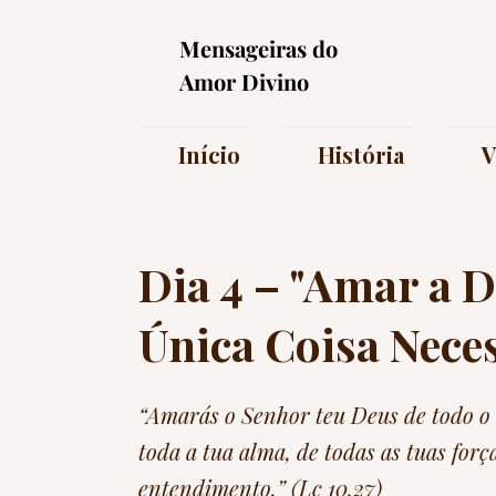
Mensageiras do
Amor Divino
Início
História
V
Dia 4 – "Amar a D
Única Coisa Nece
“Amarás o Senhor teu Deus de todo o 
toda a tua alma, de todas as tuas forç
entendimento.” (Lc 10,27)