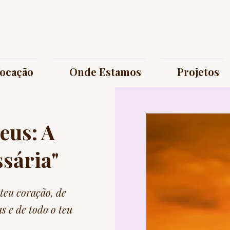
ocação
Onde Estamos
Projetos
eus: A
ssária"
teu coração, de
as e de todo o teu