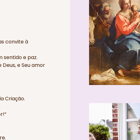
as convite à
 sentido e paz.
e Deus, e Seu amor
a Criação.
r!”
re.