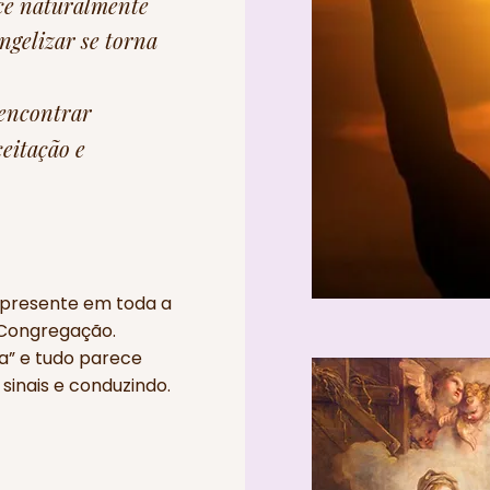
ece naturalmente
gelizar se torna
encontrar
eitação e
, presente em toda a
a Congregação.
a” e tudo parece
sinais e conduzindo.