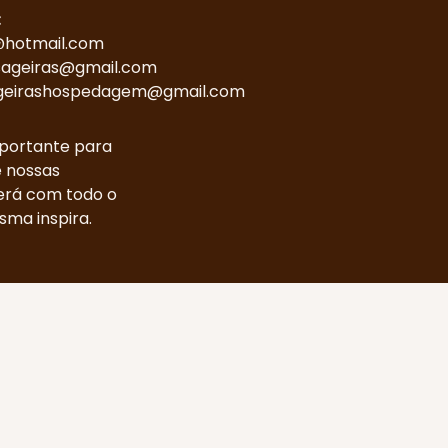
:
hotmail.com
ageiras@gmail.com
eirashospedagem@gmail.com
portante para
e nossas
erá com todo o
sma inspira.