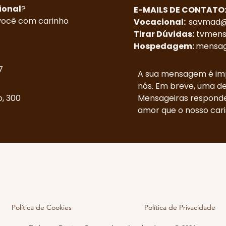
onal
?
E-MAILS DE CONTATO
você com carinho
Vocacional:
savmad@
Tirar Dúvidas:
tvmens
Hospedagem:
mensag
7
A sua mensagem é im
nós. Em breve, uma d
o, 300
Mensageiras respond
amor que o nosso cari
Política de Cookies
Política de Privacidade