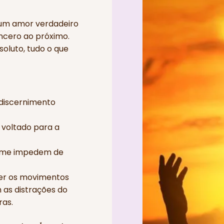
um amor verdadeiro
ncero ao próximo.
oluto, tudo o que
o discernimento
 voltado para a
a me impedem de
ber os movimentos
 as distrações do
ras.