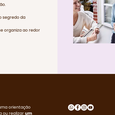
ão.
o segredo da
se organiza ao redor
uma orientação
a ou realizar
um