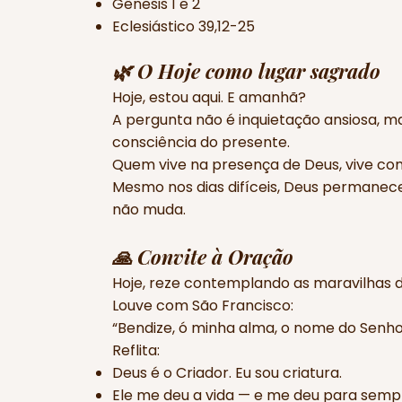
Gênesis 1 e 2
Eclesiástico 39,12-25
🌿 O Hoje como lugar sagrado
Hoje, estou aqui. E amanhã?
A pergunta não é inquietação ansiosa, m
consciência do presente.
Quem vive na presença de Deus, vive com
Mesmo nos dias difíceis, Deus permanec
não muda.
🙏 Convite à Oração
Hoje, reze contemplando as maravilhas d
Louve com São Francisco:
“Bendize, ó minha alma, o nome do Senho
Reflita:
Deus é o Criador. Eu sou criatura.
Ele me deu a vida — e me deu para semp