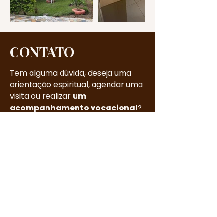
CONTATO
Tem alguma dúvida, deseja uma
orientação espiritual, agendar uma
visita ou realizar
um
acompanhamento vocacional
?
Estamos aqui para acolher você
com carinho e atenção.
Telefone:
(12) 3105-3700
WhatsApp:
(12) 99736-7507
Rua Barão do Rio Branco, 300
Aparecida (SP)